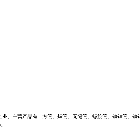
企业。主营产品有：方管、焊管、无缝管、螺旋管、镀锌管、镀
等。