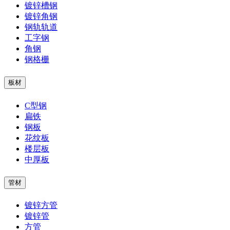
镀锌槽钢
镀锌角钢
钢轨轨道
工字钢
角钢
钢格栅
板材
C型钢
扁铁
钢板
花纹板
楼层板
中厚板
管材
镀锌方管
镀锌管
方管